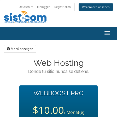
Deutsch
Einloggen
Registrieren
Warenkorb ansehen
Navig
ein-/
Menü anzeigen
Web Hosting
Donde tu sitio nunca se detiene.
WEBBOOST PRO
$10.00
/ Monat(e)