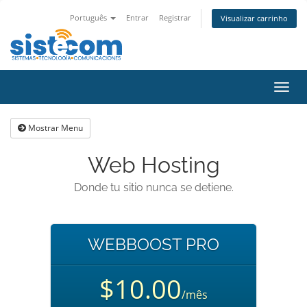
Português
Entrar
Registrar
Visualizar carrinho
Alter
nave
Mostrar Menu
Web Hosting
Donde tu sitio nunca se detiene.
WEBBOOST PRO
$10.00
/mês