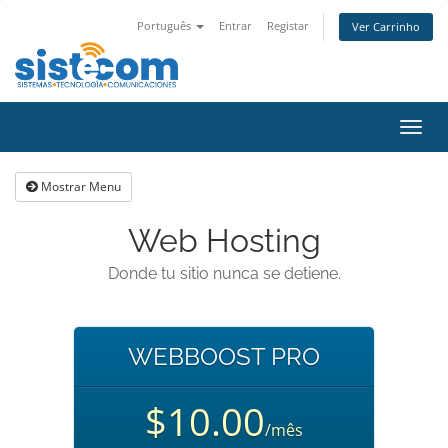
Português
Entrar
Registar
Ver Carrinho
Alter
nave
Mostrar Menu
Web Hosting
Donde tu sitio nunca se detiene.
WEBBOOST PRO
$10.00
/mês