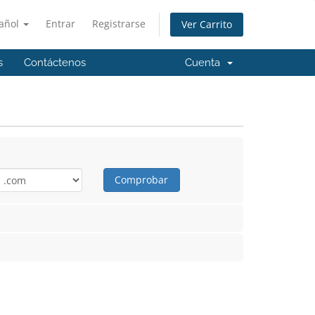
añol
Entrar
Registrarse
Ver Carrito
s
Contáctenos
Cuenta
Comprobar