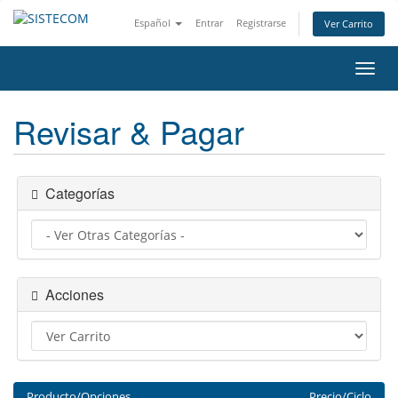
Español
Entrar
Registrarse
Ver Carrito
Alter
Nave
Revisar & Pagar
Categorías
Acciones
Producto/Opciones
Precio/Ciclo